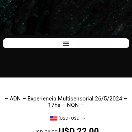
– ADN – Experiencia Multisensorial 26/5/2024 –
17hs – NQN –
(USD)
U$D
U$D
22,00