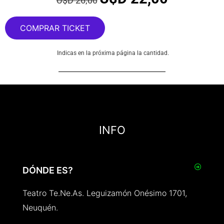
U$D
26,00
COMPRAR TICKET
Indicas en la próxima página la cantidad.
INFO
DÓNDE ES?
Teatro Te.Ne.As. Leguizamón Onésimo 1701,
Neuquén.