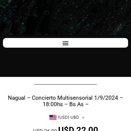
Nagual – Concierto Multisensorial 1/9/2024 –
18:00hs – Bs As –
(USD)
U$D
U$D
22,00