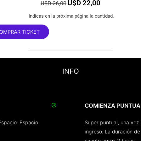
U$D
22,00
U$D
26,00
Indicas en la próxima página la cantidad.
OMPRAR TICKET
INFO
COMIENZA PUNTUA
Espacio: Espacio
Super puntual, una vez i
ingreso. La duración de 
evento aprox 2 horas.