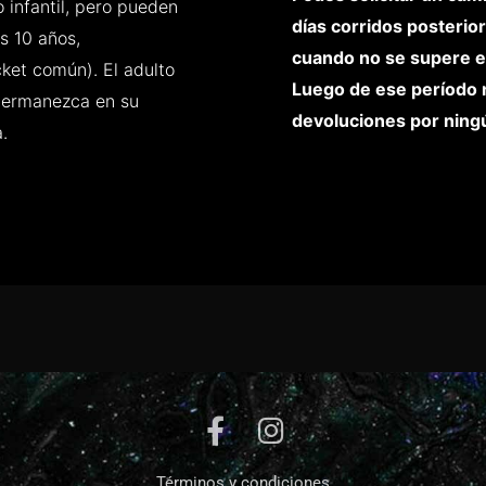
 infantil, pero pueden
días corridos posterio
s 10 años,
cuando no se supere el
et común). El adulto
Luego de ese período
 permanezca en su
devoluciones por ningú
.
Términos y condiciones