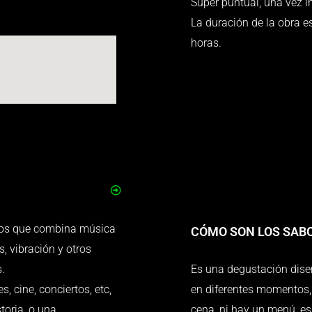
Super puntual, una vez in
La duración de la obra e
horas.
dos que combina música
CÓMO SON LOS SAB
, vibración y otros
s
.
Es una degustación dise
, cine, conciertos, etc,
en diferentes momentos, 
toria, o una
cena, ni hay un menú, es